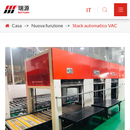
IT


Casa
Nuova funzione
Stack automatico VAC