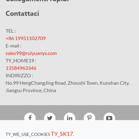
Contattaci
TEL :
+86 19951102709
E-mail :
sales99@ruiyuanys.com
TY_HOME19 :
13584963346
INDIRIZZO :
No.99 HengChangJing Road, Zhoushi Town, Kunshan City,
Jiangsu Province, China
Diritto d'autore©
Kunshan RUIYUAN Intelligent
TY_SK17
TY_WE_USE_COOKIES
.
Equipment Co., Ltd.
Tutti i diritti riservati.