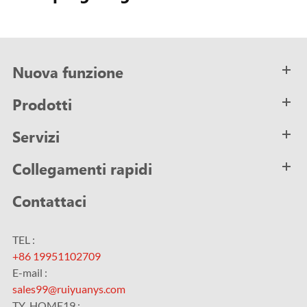
Nuova funzione
Prodotti
Servizi
Collegamenti rapidi
Contattaci
TEL :
+86 19951102709
E-mail :
sales99@ruiyuanys.com
TY_HOME19 :